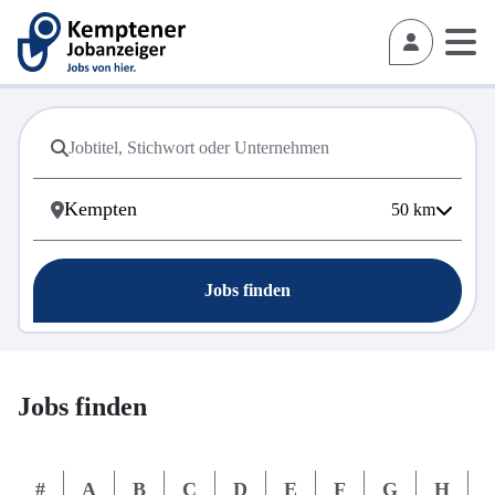
50
km
Jobs finden
Jobs finden
#
A
B
C
D
E
F
G
H
I