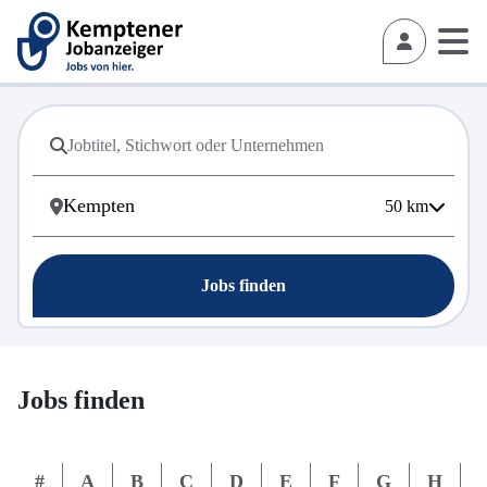
50
km
Jobs finden
Jobs finden
#
A
B
C
D
E
F
G
H
I