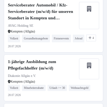
Serviceberater Automobil / Kfz-
Serviceberater (m/w/d) für unseren
Standort in Kempten und
Kaufbeuren
AVAG Holding SE
Kempten (Allgäu)
4
Vollzeit
Gesundheitsangebote
Firmenevents
Jobrad
28.07.2026
1-jährige Ausbildung zum
Pflegefachhelfer (m/w/d)
Diakonie Allgäu e.V.
Kempten (Allgäu)
Vollzeit
Mitarbeiterrabatte
Urlaub >= 30
Weihnachtsgeld
28.07.2026