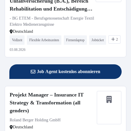
Unfallversicherung (B.A.), Bereich
Rehabilitation und Entschädigung,
Region Nord (Berlin, Braunschweig,
- BG ETEM - Berufsgenossenschaft Energie Textil
Hamburg)
Elektro Medienerzeugnisse
Deutschland
2
Vollzeit
Flexible Arbeitszeiten
Firmenlaptop
Jobticket
03.08.2026
Job Agent kostenlos abonnieren
Projekt Manager – Insurance IT
Strategy & Transformation (all
genders)
Roland Berger Holding GmbH
Deutschland