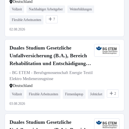
Deutschland
Vollzeit
Nachhaltiger Arbeitgeber
Weiterbildungen
7
Flexible Arbeitszeiten
02.08.2026
Duales Studium Gesetzliche
Unfallversicherung (B.A.), Bereich
Rehabilitation und Entschädigung,
Region West (Köln, Düsseldorf,
- BG ETEM - Berufsgenossenschaft Energie Textil
Wiesbaden)
Elektro Medienerzeugnisse
Deutschland
2
Vollzeit
Flexible Arbeitszeiten
Firmenlaptop
Jobticket
03.08.2026
Duales Studium Gesetzliche