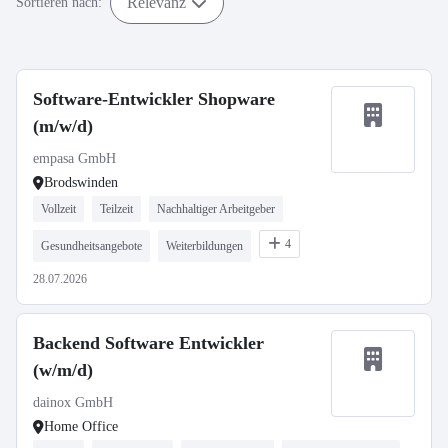
Relevanz
Sortieren nach:
Software-Entwickler Shopware
(m/w/d)
empasa GmbH
Brodswinden
Vollzeit
Teilzeit
Nachhaltiger Arbeitgeber
4
Gesundheitsangebote
Weiterbildungen
28.07.2026
Backend Software Entwickler
(w/m/d)
dainox GmbH
Home Office