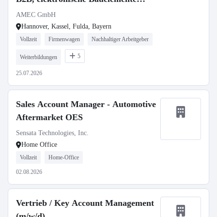
(m/w/d)
AMEC GmbH
Hannover, Kassel, Fulda, Bayern
Vollzeit
Firmenwagen
Nachhaltiger Arbeitgeber
5
Weiterbildungen
25.07.2026
Sales Account Manager - Automotive
Aftermarket OES
Sensata Technologies, Inc.
Home Office
Vollzeit
Home-Office
02.08.2026
Vertrieb / Key Account Management
(m/w/d)