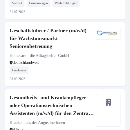
Vollzeit
Firmenwagen
Weiterbildungen
31.07.2026
Geschäftsführer / Partner (m/w/d)
für Wachstumsmarkt
Seniorenbetreuung
Homecare - die Alltagshelfer GmbH
deutschlandweit
Freelancer
03.08.2026
Gesundheits- und Krankenpfleger
oder Operationstechnischen
Assistenten (m/w/d) für den Zentral
OP - Neuaufbau unserer Spätdienste
Krankenhaus der Augustinerinnen
Altstadt