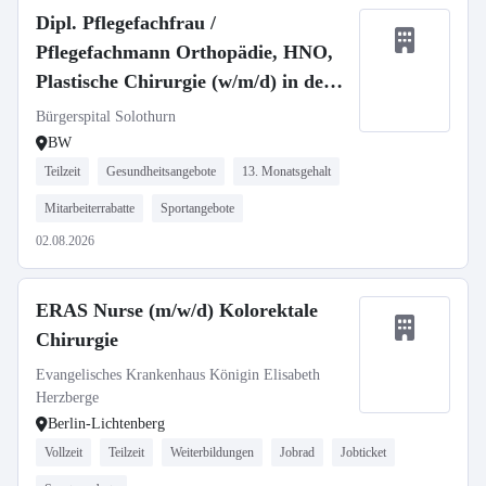
Dipl. Pflegefachfrau /
Pflegefachmann Orthopädie, HNO,
Plastische Chirurgie (w/m/d) in der
Schweiz
Bürgerspital Solothurn
BW
Teilzeit
Gesundheitsangebote
13. Monatsgehalt
Mitarbeiterrabatte
Sportangebote
02.08.2026
ERAS Nurse (m/w/d) Kolorektale
Chirurgie
Evangelisches Krankenhaus Königin Elisabeth
Herzberge
Berlin-Lichtenberg
Vollzeit
Teilzeit
Weiterbildungen
Jobrad
Jobticket