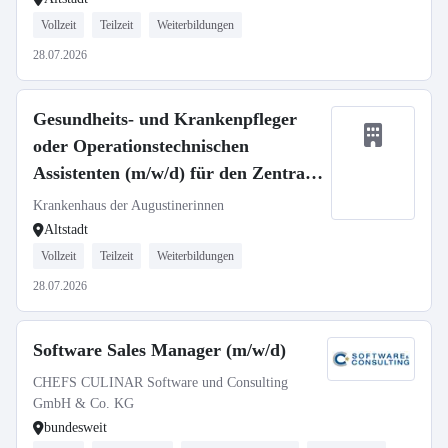
Vollzeit
Teilzeit
Weiterbildungen
28.07.2026
Gesundheits- und Krankenpfleger
oder Operationstechnischen
Assistenten (m/w/d) für den Zentral
OP - Neuaufbau unserer Flexidienste
Krankenhaus der Augustinerinnen
Altstadt
Vollzeit
Teilzeit
Weiterbildungen
28.07.2026
Software Sales Manager (m/w/d)
CHEFS CULINAR Software und Consulting
GmbH & Co. KG
bundesweit