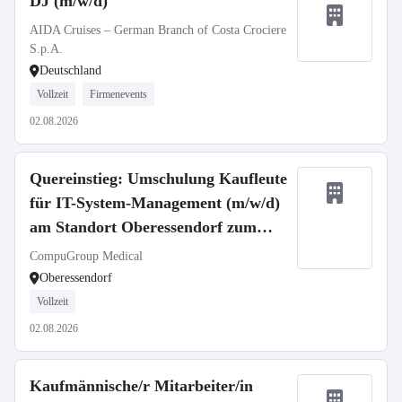
DJ (m/w/d)
AIDA Cruises – German Branch of Costa Crociere
S.p.A.
Deutschland
Vollzeit
Firmenevents
02.08.2026
Quereinstieg: Umschulung Kaufleute
für IT-System-Management (m/w/d)
am Standort Oberessendorf zum
01.09.2026
CompuGroup Medical
Oberessendorf
Vollzeit
02.08.2026
Kaufmännische/r Mitarbeiter/in