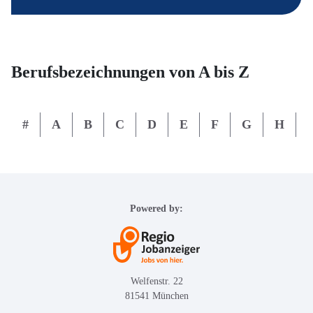
Berufsbezeichnungen von A bis Z
#
A
B
C
D
E
F
G
H
I
Powered by:
Welfenstr. 22
81541 München