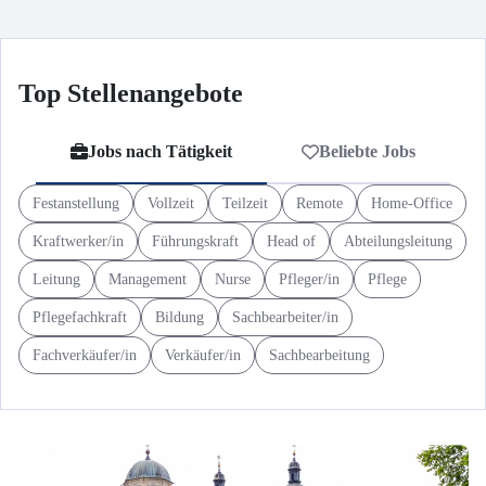
Top Stellenangebote
Jobs nach Tätigkeit
Beliebte Jobs
Festanstellung
Vollzeit
Teilzeit
Remote
Home-Office
Kraftwerker/in
Führungskraft
Head of
Abteilungsleitung
Leitung
Management
Nurse
Pfleger/in
Pflege
Pflegefachkraft
Bildung
Sachbearbeiter/in
Fachverkäufer/in
Verkäufer/in
Sachbearbeitung