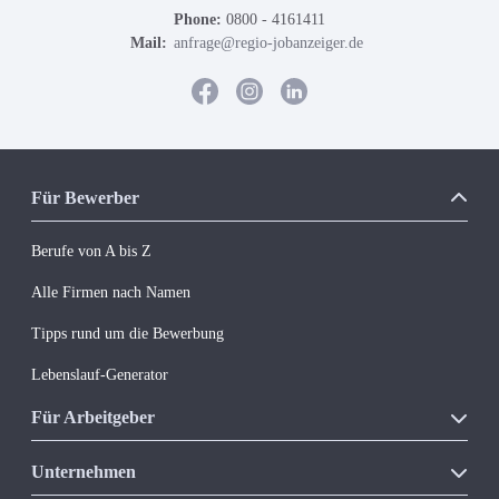
Phone:
0800 - 4161411
Mail:
anfrage@regio-jobanzeiger.de
Für Bewerber
Berufe von A bis Z
Alle Firmen nach Namen
Tipps rund um die Bewerbung
Lebenslauf-Generator
Für Arbeitgeber
Unsere Produkte
Unternehmen