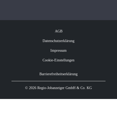
Vakanzkostenrechner
Über Regio Jobanzeiger
Kontakt
Offene Jobs
Newsletter abonnieren
AGB
Datenschutzerklärung
Impressum
Cookie-Einstellungen
Barrierefreiheitserklärung
© 2026 Regio-Jobanzeiger GmbH & Co. KG